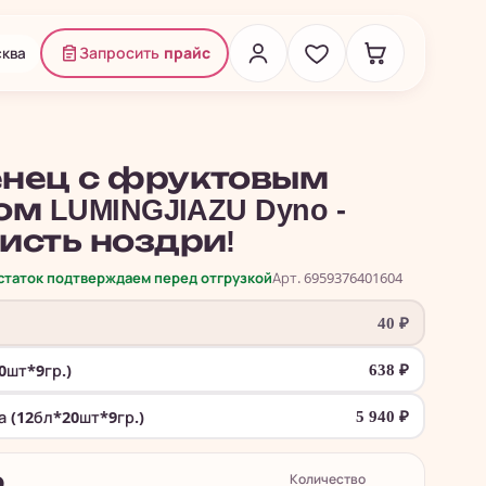
ква
Запросить
прайс
нец с фруктовым
м LUMINGJIAZU Dyno -
исть ноздри!
остаток подтверждаем перед отгрузкой
Арт. 6959376401604
40
₽
0шт*9гр.)
638
₽
а (12бл*20шт*9гр.)
5 940
₽
Количество