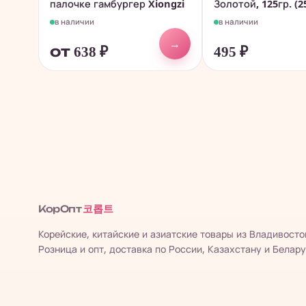
палочке гамбургер Xiongzi
Золотой, 125гр. (2
в наличии
в наличии
→
от 638
₽
495
₽
코롭트
КорОпт
Корейские, китайские и азиатские товары из Владивосто
Розница и опт, доставка по России, Казахстану и Белару