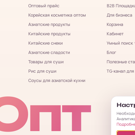
Оптовый прайс
B2B Площадк
Корейская косметика оптом
Для бизнеса
Азиатские продукты
Корзина
Китайские продукты
Кабинет
Китайские снеки
Умный поиск
Азиатские сладости
Блог
Товары для суши
Полезные ста
Рис для суши
TG-канал для
Соусы для азиатской кухни
Опт
Настр
Необходи
Аналитик
Подробн