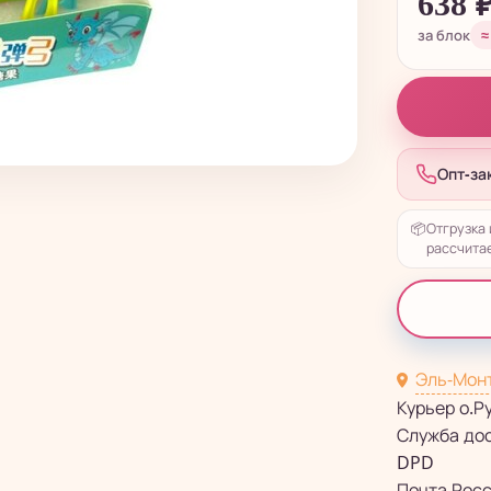
638
за блок
≈
Опт-за
📦
Отгрузка 
рассчитае
Эль-Мон
Курьер о.Р
Служба до
DPD
Почта Рос