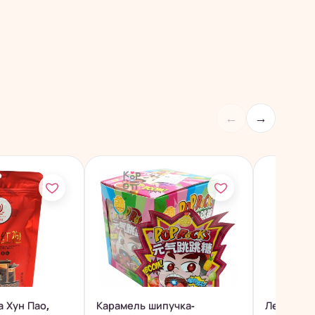
←
→
 Хун Пао,
Карамель шипучка-
Леденцы 