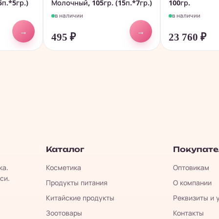
5п.*5гр.)
Молочный, 105гр. (15п.*7гр.)
100гр.
в наличии
в наличии
→
→
495
₽
23 760
₽
Каталог
Покупат
ка.
Косметика
Оптовикам
си.
Продукты питания
О компании
Китайские продукты
Реквизиты и 
Зоотовары
Контакты