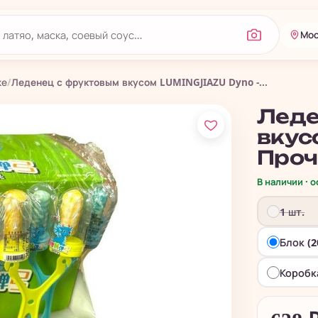
Мос
ке
/
Леденец с фруктовым вкусом LUMINGJIAZU Dyno -...
Леде
вкусо
Проч
В наличии · 
1 шт.
Блок (2
Коробк