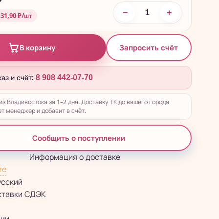
₽
−
+
 31,90 ₽/шт
Запросить счёт
В корзину
каз и счёт:
8 908 442-07-70
из Владивостока за 1–2 дня. Доставку ТК до вашего города
т менеджер и добавит в счёт.
Сообщить о поступлении
Информация о доставке
те
усский
ставки СДЭК
сии