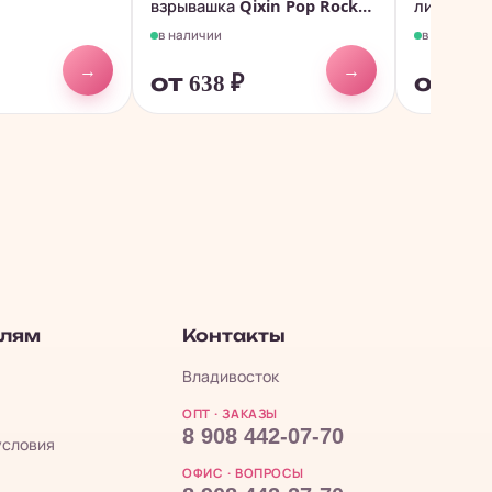
взрывашка Qixin Pop Rocks
лимоны L
с...
со...
в наличии
в наличии
→
→
от 638
₽
от 50
елям
Контакты
Владивосток
ОПТ · ЗАКАЗЫ
8 908 442-07-70
условия
ОФИС · ВОПРОСЫ