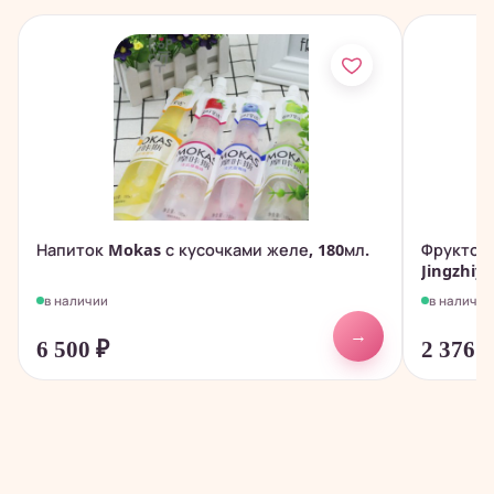
Напиток Mokas с кусочками желе, 180мл.
Фруктов
Jingzhiyu
в наличии
в наличии
→
6 500
₽
2 376