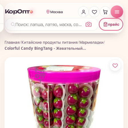
КорОпт
Москва
прайс
Главная
/
Китайские продукты питания
/
Мармеладки
/
Colorful Candy BingTang - Жевательный...