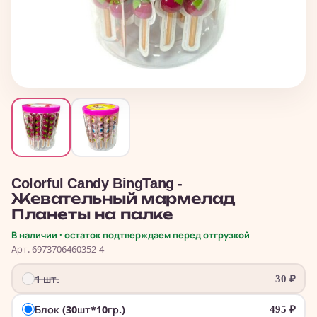
Colorful Candy BingTang -
Жевательный мармелад
Планеты на палке
В наличии · остаток подтверждаем перед отгрузкой
Арт. 6973706460352-4
1 шт.
30
₽
Блок (30шт*10гр.)
495
₽