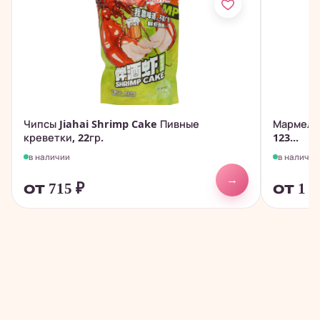
Чипсы Jiahai Shrimp Cake Пивные
Мармелад
креветки, 22гр.
123...
в наличии
в наличии
→
от 715
₽
от 1 