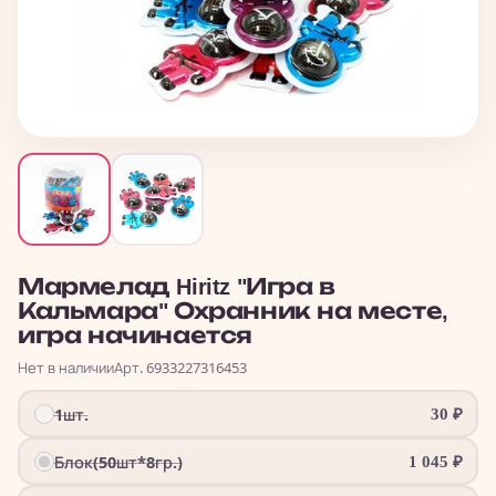
Мармелад Hiritz "Игра в
Кальмара" Охранник на месте,
игра начинается
Нет в наличии
Арт. 6933227316453
1шт.
30
₽
Блок(50шт*8гр.)
1 045
₽