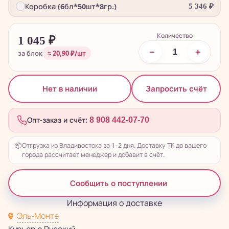
Коробка (6бл*50шт*8гр.)
5 346
₽
Количество
1 045
₽
−
+
за блок
≈ 20,90 ₽/шт
Запросить счёт
Нет в наличии
Опт-заказ и счёт:
8 908 442-07-70
📦
Отгрузка из Владивостока за 1–2 дня. Доставку ТК до вашего
города рассчитает менеджер и добавит в счёт.
Сообщить о поступлении
Информация о доставке
Эль-Монте