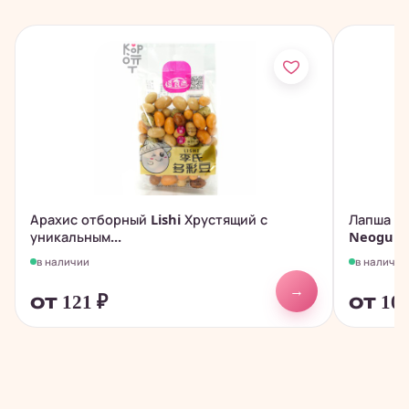
Арахис отборный Lishi Хрустящий с
Лапша с
уникальным...
Neoguri S
в наличии
в наличии
→
от 121
₽
от 10