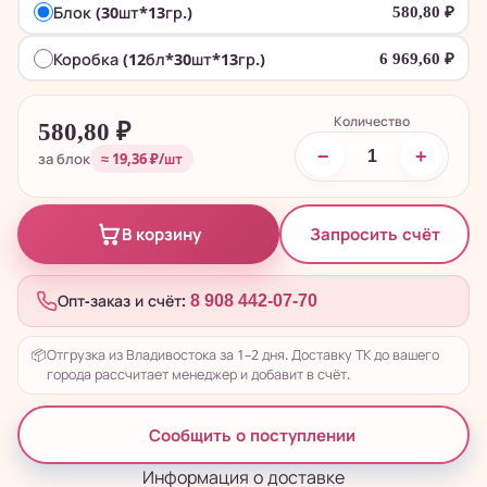
Блок (30шт*13гр.)
580,80
₽
Коробка (12бл*30шт*13гр.)
6 969,60
₽
Количество
580,80
₽
−
+
за блок
≈ 19,36 ₽/шт
Запросить счёт
В корзину
Опт-заказ и счёт:
8 908 442-07-70
📦
Отгрузка из Владивостока за 1–2 дня. Доставку ТК до вашего
города рассчитает менеджер и добавит в счёт.
Сообщить о поступлении
Информация о доставке