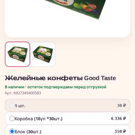
Желейные конфеты Good Taste
В наличии · остаток подтверждаем перед отгрузкой
Арт. 6927345400583
1 шт.
30
₽
Коробка (16уп *30шт.)
6 336
₽
Блок (30шт.)
550
₽