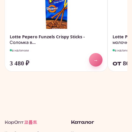
Lotte Pepero Funzels Crispy Sticks -
Lotte Pe
Соломка в...
молочном
в наличии
в наличии
→
3 480
₽
от 86
코롭트
Каталог
КорОпт