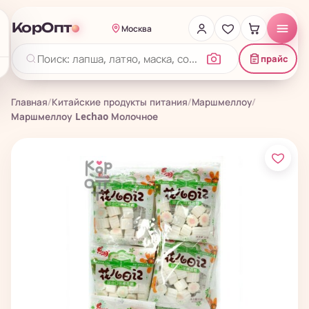
КорОпт
Москва
прайс
Главная
/
Китайские продукты питания
/
Маршмеллоу
/
Маршмеллоу Lechao Молочное