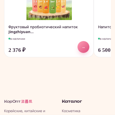
Фруктовый пробиотический напиток
Напиток 
Jingzhiyuan...
в наличии
в наличии
→
2 376
₽
6 500
코롭트
Каталог
КорОпт
Корейские, китайские и
Косметика