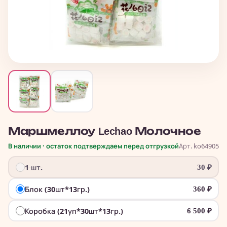
Маршмеллоу Lechao Молочное
В наличии · остаток подтверждаем перед отгрузкой
Арт. ko64905
1 шт.
30
₽
Блок (30шт*13гр.)
360
₽
Коробка (21уп*30шт*13гр.)
6 500
₽