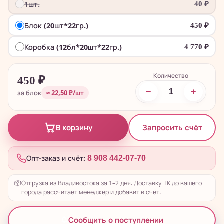
1шт.
40
₽
Блок (20шт*22гр.)
450
₽
Коробка (12бл*20шт*22гр.)
4 770
₽
Количество
450
₽
−
+
за блок
≈ 22,50 ₽/шт
Запросить счёт
В корзину
Опт-заказ и счёт:
8 908 442-07-70
📦
Отгрузка из Владивостока за 1–2 дня. Доставку ТК до вашего
города рассчитает менеджер и добавит в счёт.
Сообщить о поступлении