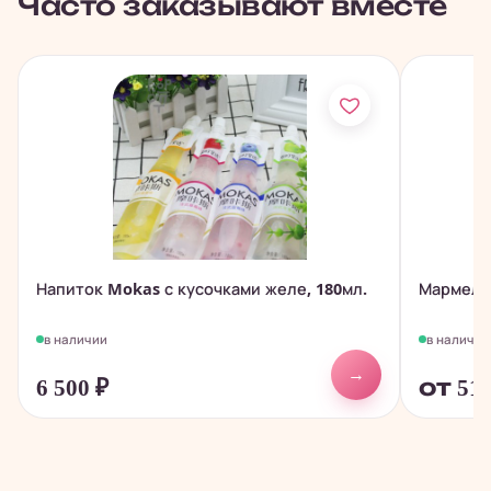
Часто заказывают вместе
Напиток Mokas с кусочками желе, 180мл.
Мармелад
в наличии
в наличии
→
6 500
₽
от 51