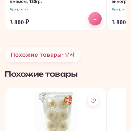
джемом, 180гр.
виноград
в наличии
в наличии
→
3 800
₽
3 800
Похожие товары
· 유사
Похожие товары