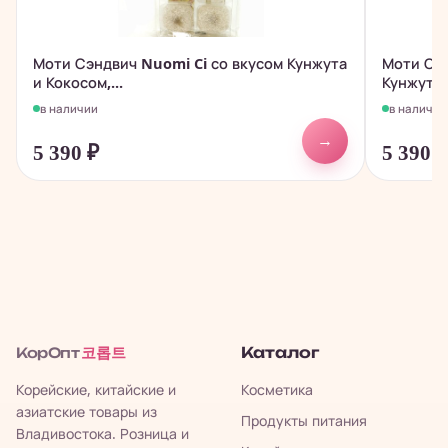
Моти Сэндвич Nuomi Ci со вкусом Кунжута
Моти Сэн
и Кокосом,...
Кунжута,
в наличии
в наличии
→
5 390
₽
5 390
코롭트
Каталог
КорОпт
Корейские, китайские и
Косметика
азиатские товары из
Продукты питания
Владивостока. Розница и