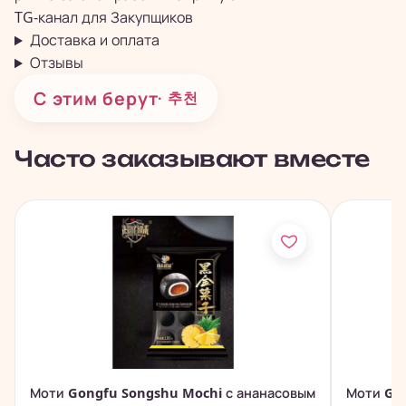
TG-канал для
Закупщиков
Доставка и оплата
Отзывы
С этим берут
· 추천
Часто заказывают вместе
Моти Gongfu Songshu Mochi с ананасовым
Моти Go