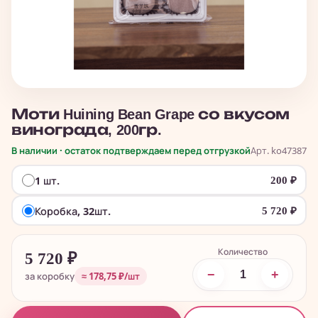
Моти Huining Bean Grape со вкусом
винограда, 200гр.
В наличии · остаток подтверждаем перед отгрузкой
Арт. ko47387
1 шт.
200
₽
Коробка, 32шт.
5 720
₽
Количество
5 720
₽
−
+
за коробку
≈ 178,75 ₽/шт