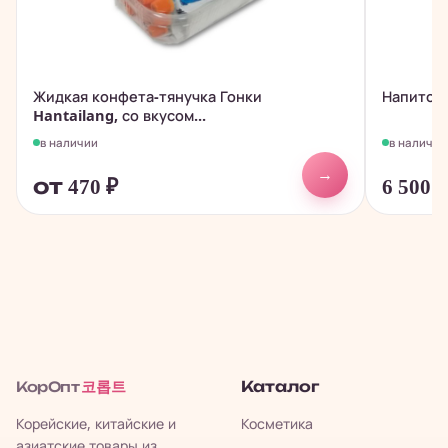
Жидкая конфета-тянучка Гонки
Напиток 
Hantailang, со вкусом...
в наличии
в наличии
→
от 470
₽
6 500
코롭트
Каталог
КорОпт
Корейские, китайские и
Косметика
азиатские товары из