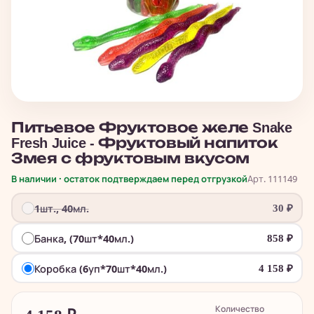
Питьевое Фруктовое желе Snake
Fresh Juice - Фруктовый напиток
Змея с фруктовым вкусом
В наличии · остаток подтверждаем перед отгрузкой
Арт. 111149
1шт., 40мл.
30
₽
Банка, (70шт*40мл.)
858
₽
Коробка (6уп*70шт*40мл.)
4 158
₽
Количество