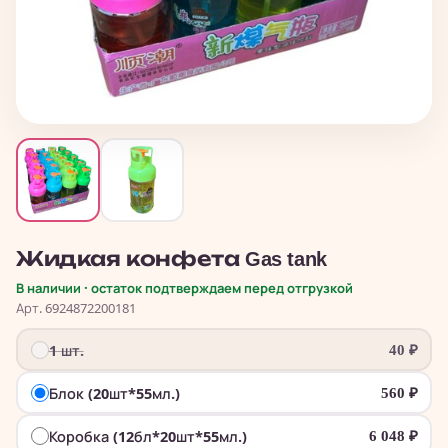
Жидкая конфета Gas tank
В наличии · остаток подтверждаем перед отгрузкой
Арт. 6924872200181
1 шт.
40
₽
Блок (20шт*55мл.)
560
₽
Коробка (12бл*20шт*55мл.)
6 048
₽