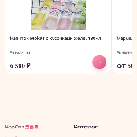
Напиток Mokas с кусочками желе, 180мл.
Мармела
в наличии
в наличии
→
6 500
₽
от 50
코롭트
Каталог
КорОпт