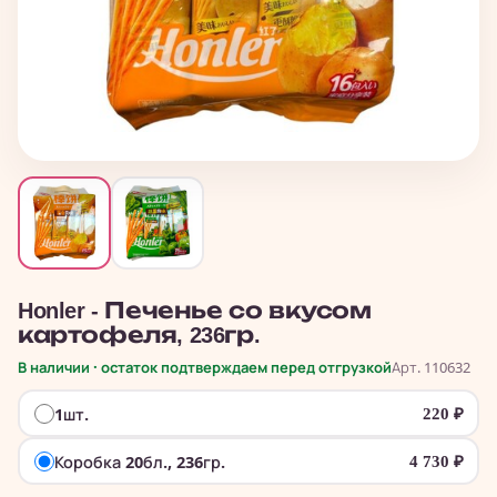
Honler - Печенье со вкусом
картофеля, 236гр.
В наличии · остаток подтверждаем перед отгрузкой
Арт. 110632
1шт.
220
₽
Коробка 20бл., 236гр.
4 730
₽