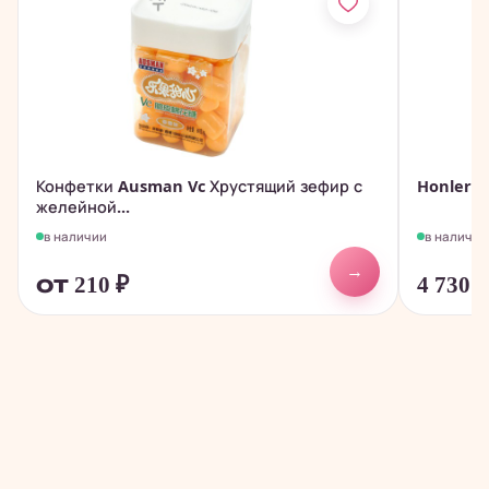
Конфетки Ausman Vc Хрустящий зефир с
Honler -
желейной...
в наличии
в наличии
→
от 210
₽
4 730