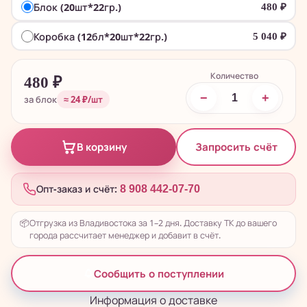
Блок (20шт*22гр.)
480
₽
Коробка (12бл*20шт*22гр.)
5 040
₽
Количество
480
₽
−
+
за блок
≈ 24 ₽/шт
Запросить счёт
В корзину
Опт-заказ и счёт:
8 908 442-07-70
📦
Отгрузка из Владивостока за 1–2 дня. Доставку ТК до вашего
города рассчитает менеджер и добавит в счёт.
Сообщить о поступлении
Информация о доставке