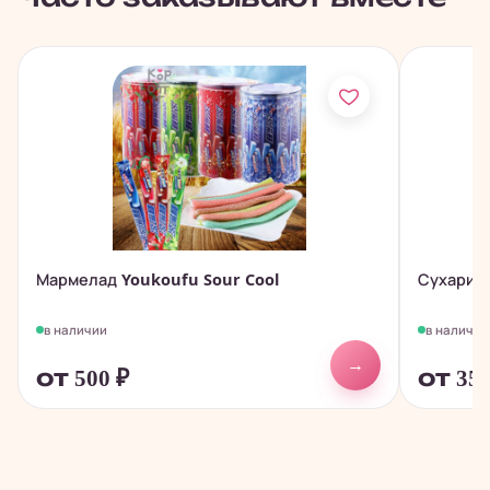
Мармелад Youkoufu Sour Cool
Сухари п
в наличии
в наличии
→
от 500
₽
от 35