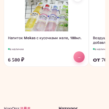
Напиток Mokas с кусочками желе, 180мл.
Воздушны
добавлен
в наличии
в наличии
→
6 500
₽
от 70
코롭트
Каталог
КорОпт