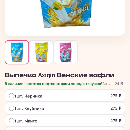
Выпечка Axiqin Венские вафли
В наличии · остаток подтверждаем перед отгрузкой
Арт. 112415
1шт. Черника
275
₽
1шт. Клубника
275
₽
1шт. Манго
275
₽