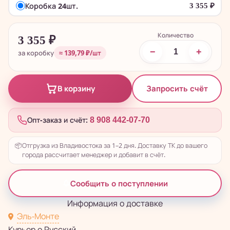
Коробка 24шт.
3 355
₽
Количество
3 355
₽
−
+
за коробку
≈ 139,79 ₽/шт
Запросить счёт
В корзину
Опт-заказ и счёт:
8 908 442-07-70
📦
Отгрузка из Владивостока за 1–2 дня. Доставку ТК до вашего
города рассчитает менеджер и добавит в счёт.
Сообщить о поступлении
Информация о доставке
Эль-Монте
Курьер о.Русский