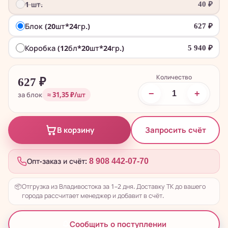
1 шт.
40
₽
Блок (20шт*24гр.)
627
₽
Коробка (12бл*20шт*24гр.)
5 940
₽
Количество
627
₽
−
+
за блок
≈ 31,35 ₽/шт
Запросить счёт
В корзину
Опт-заказ и счёт:
8 908 442-07-70
📦
Отгрузка из Владивостока за 1–2 дня. Доставку ТК до вашего
города рассчитает менеджер и добавит в счёт.
Сообщить о поступлении