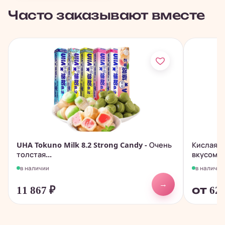
Часто заказывают вместе
UHA Tokuno Milk 8.2 Strong Candy - Очень
Кислая ж
толстая...
вкусом 
в наличии
в наличии
→
11 867
₽
от 62