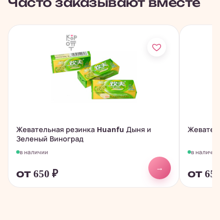
Часто заказывают вместе
Жевательная резинка Huanfu Дыня и
Жевател
Зеленый Виноград
в наличии
в наличии
→
от 650
₽
от 65