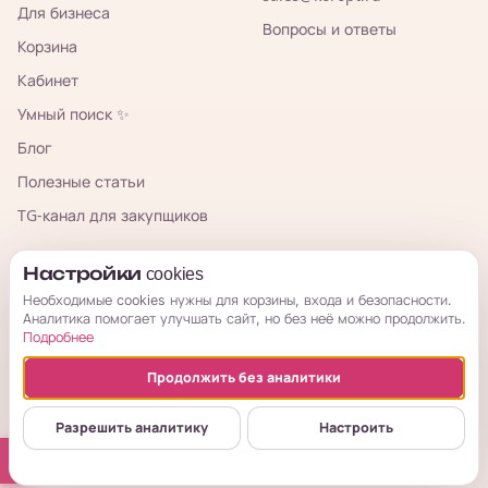
Для бизнеса
Вопросы и ответы
Корзина
Кабинет
Умный поиск ✨
Блог
Полезные статьи
TG-канал для закупщиков
КорОпт
Настройки cookies
Необходимые cookies нужны для корзины, входа и безопасности.
Аналитика помогает улучшать сайт, но без неё можно продолжить.
Подробнее
Продолжить без аналитики
© 2026 КорОпт. Корейские и китайские товары из Владивостока.
ИП Галицкая Мария Сергеевна · ИНН 253909697776 · ОГРНИП
Разрешить аналитику
Настроить
314254321800034
Публичная оферта
Условия возврата
Политика
Настройки cookies