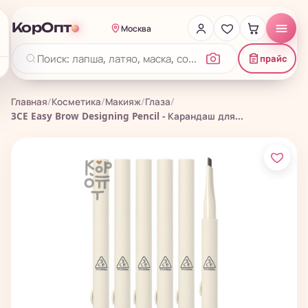
КорОпт
Москва
прайс
Главная
/
Косметика
/
Макияж
/
Глаза
/
3CE Easy Brow Designing Pencil - Карандаш для...