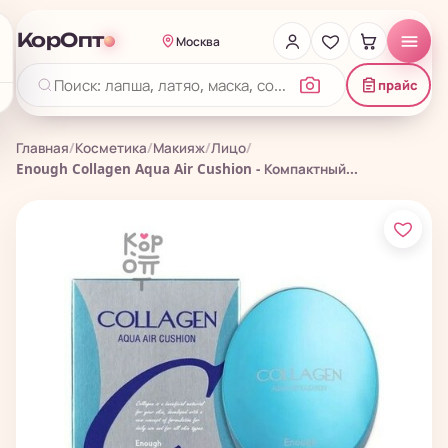
КорОпт
Москва
прайс
Главная
/
Косметика
/
Макияж
/
Лицо
/
Enough Collagen Aqua Air Cushion - Компактный...