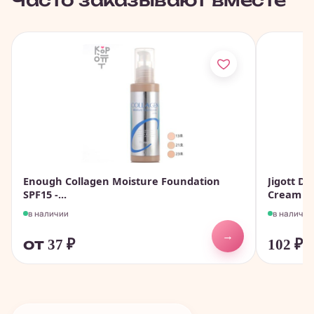
Часто заказывают вместе
Enough Collagen Moisture Foundation
Jigott D
SPF15 -...
Cream SPF
в наличии
в наличии
→
от 37
₽
102
₽