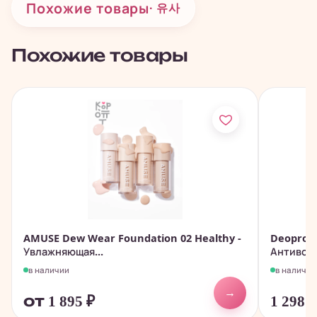
Похожие товары
· 유사
Похожие товары
AMUSE Dew Wear Foundation 02 Healthy -
Deoproce
Увлажняющая...
Антивозр
в наличии
в наличии
→
от 1 895
₽
1 298