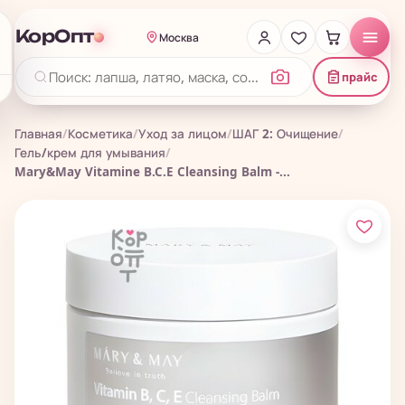
КорОпт
Москва
прайс
Главная
/
Косметика
/
Уход за лицом
/
ШАГ 2: Очищение
/
Гель/крем для умывания
/
Mary&May Vitamine B.C.E Cleansing Balm -...