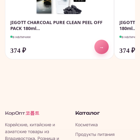
JIGOTT CHARCOAL PURE CLEAN PEEL OFF
JIGOTT A
PACK 180ml...
180ml...
в наличии
в наличии
→
374
₽
374
₽
코롭트
Каталог
КорОпт
Корейские, китайские и
Косметика
азиатские товары из
Продукты питания
Владивостока. Розница и