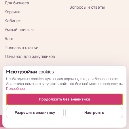
Для бизнеса
Вопросы и ответы
Корзина
Кабинет
Умный поиск ✨
Блог
Полезные статьи
TG-канал для закупщиков
КорОпт
Настройки cookies
Необходимые cookies нужны для корзины, входа и безопасности.
Аналитика помогает улучшать сайт, но без неё можно продолжить.
Подробнее
Продолжить без аналитики
© 2026 КорОпт. Корейские и китайские товары из Владивостока.
ИП Галицкая Мария Сергеевна · ИНН 253909697776 · ОГРНИП
Разрешить аналитику
Настроить
314254321800034
Публичная оферта
Условия возврата
Политика
Настройки cookies