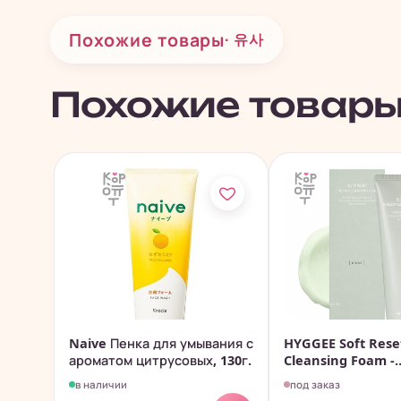
Похожие товары
· 유사
Похожие товар
Naive Пенка для умывания с
HYGGEE Soft Rese
ароматом цитрусовых, 130г.
Cleansing Foam -
Веганская...
в наличии
под заказ