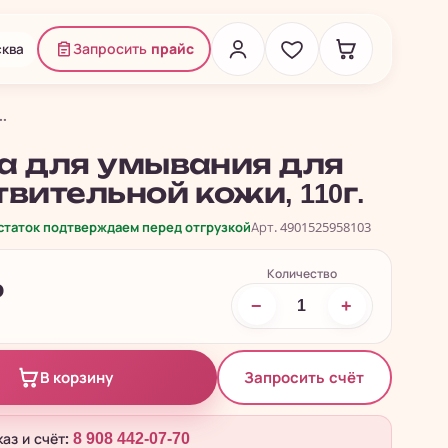
ква
Запросить
прайс
.
а для умывания для
твительной кожи, 110г.
остаток подтверждаем перед отгрузкой
Арт. 4901525958103
Количество
₽
−
+
Запросить счёт
В корзину
каз и счёт:
8 908 442-07-70