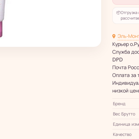
📦
Отгрузка 
рассчитае
Эль-Мон
Курьер о.Р
Служба до
DPD
Почта Рос
Оплата за 
Индивидуал
низкой цен
Бренд
Вес Брутто
Единица из
Качество