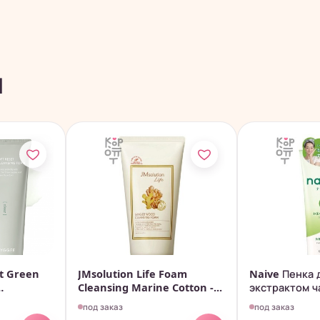
ы
t Green
JMsolution Life Foam
Naive Пенка 
Cleansing Marine Cotton -...
экстрактом ча
под заказ
под заказ