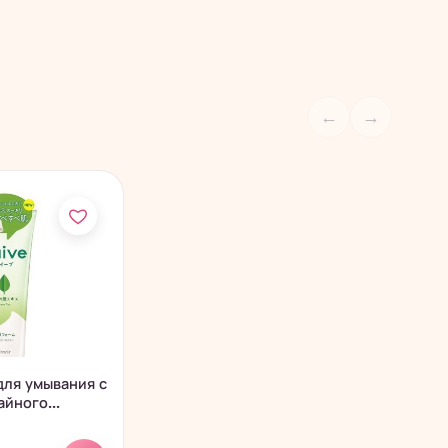
←
→
для умывания с
йного...