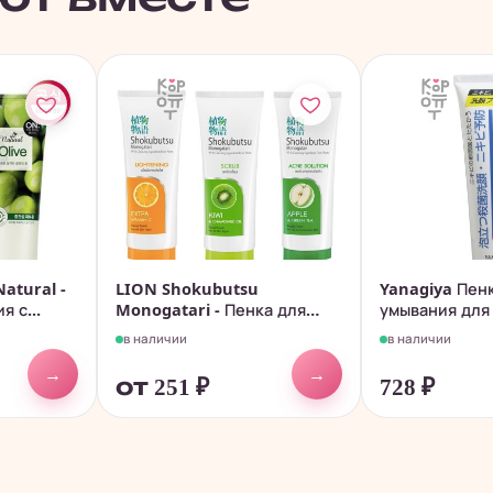
atural -
LION Shokubutsu
Yanagiya Пен
 с...
Monogatari - Пенка для
умывания для
умывания...
кожи 140гр.
в наличии
в наличии
→
→
от 251
₽
728
₽