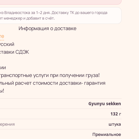
из Владивостока за 1–2 дня. Доставку ТК до вашего города
т менеджер и добавит в счёт.
Информация о доставке
те
усский
ставки СДЭК
сии
транспортные услуги при получении груза!
ьный расчет стоимости доставки- гарантия
ы!
Gyunyu sekken
132 г
мерения
штука
Премиальное