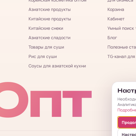
Азиатские продукты
Корзина
Китайские продукты
Кабинет
Китайские снеки
Умный поиск
Азиатские сладости
Блог
Товары для суши
Полезные ста
Рис для суши
TG-канал для
Соусы для азиатской кухни
Опт
Настр
Необходи
Аналитик
Подробн
Продол
Настр