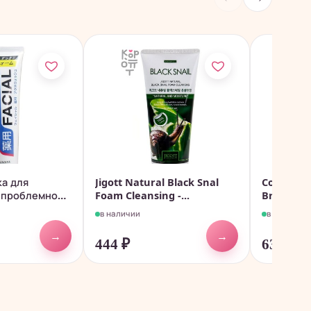
ка для
Jigott Natural Black Snal
Cosmetex 
 проблемной
Foam Cleansing -...
Brain Fac
в наличии
в наличии
→
→
444
₽
636
₽