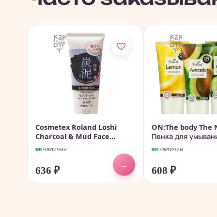
Cosmetex Roland Loshi
ON:The body The N
Charcoal & Mud Face
Пенка для умывания
Wash...
в наличии
в наличии
→
636
₽
608
₽