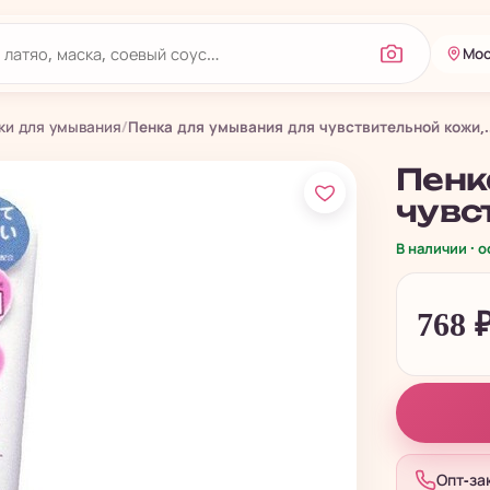
Мос
ки для умывания
/
Пенка для умывания для чувствительной кожи,..
Пенк
чувс
В наличии · 
768
Опт-за