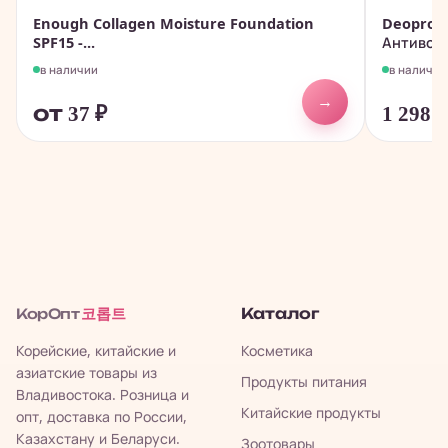
Enough Collagen Moisture Foundation
Deoproce
SPF15 -...
Антивозр
в наличии
в наличии
→
от 37
₽
1 298
코롭트
Каталог
КорОпт
Корейские, китайские и
Косметика
азиатские товары из
Продукты питания
Владивостока. Розница и
Китайские продукты
опт, доставка по России,
Казахстану и Беларуси.
Зоотовары