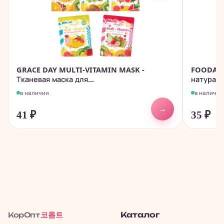
GRACE DAY MULTI-VITAMIN MASK -
FOODAHO
Тканевая маска для...
натураль
в наличии
в наличии
→
41
₽
35
₽
코롭트
Каталог
КорОпт