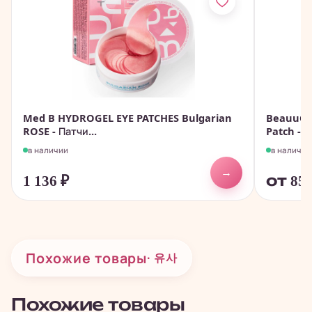
Med B HYDROGEL EYE PATCHES Bulgarian
BeauuGre
ROSE - Патчи...
Patch -...
в наличии
в наличии
→
1 136
₽
от 85
Похожие товары
· 유사
Похожие товары