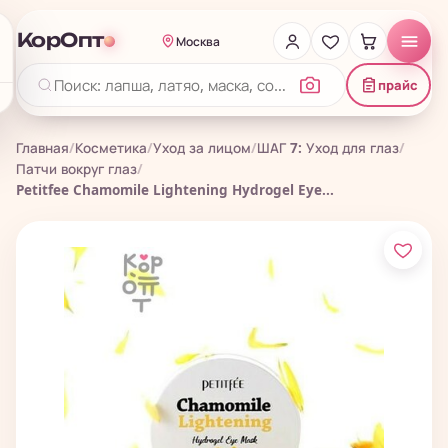
КорОпт
Москва
прайс
Главная
/
Косметика
/
Уход за лицом
/
ШАГ 7: Уход для глаз
/
Патчи вокруг глаз
/
Petitfee Chamomile Lightening Hydrogel Eye...