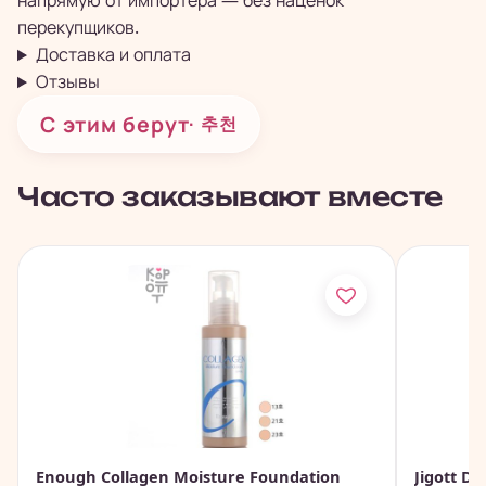
напрямую от импортёра — без наценок
перекупщиков.
Доставка и оплата
Отзывы
С этим берут
· 추천
Часто заказывают вместе
Enough Collagen Moisture Foundation
Jigott D