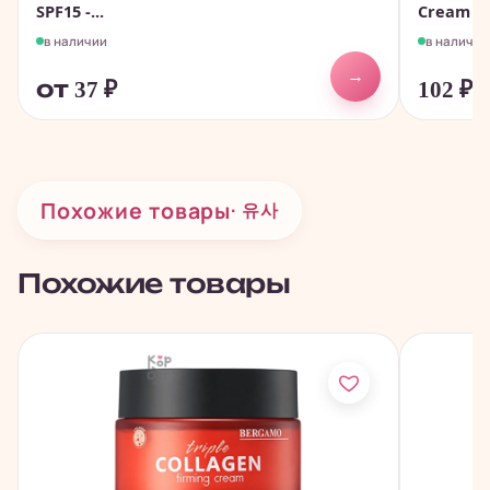
SPF15 -...
Cream SPF
в наличии
в наличии
→
от 37
₽
102
₽
Похожие товары
· 유사
Похожие товары