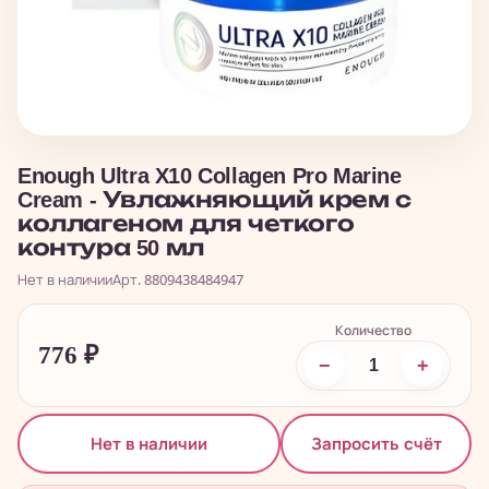
Enough Ultra X10 Collagen Pro Marine
Cream - Увлажняющий крем с
коллагеном для четкого
контура 50 мл
Нет в наличии
Арт. 8809438484947
Количество
776
₽
−
+
Запросить счёт
Нет в наличии