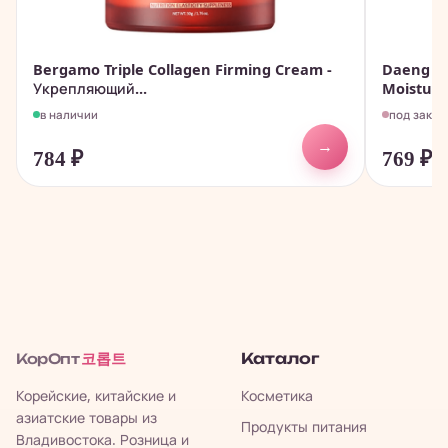
Bergamo Triple Collagen Firming Cream -
Daeng Gi
Укрепляющий...
Moisturiz
в наличии
под заказ
→
784
₽
769
₽
코롭트
Каталог
КорОпт
Корейские, китайские и
Косметика
азиатские товары из
Продукты питания
Владивостока. Розница и