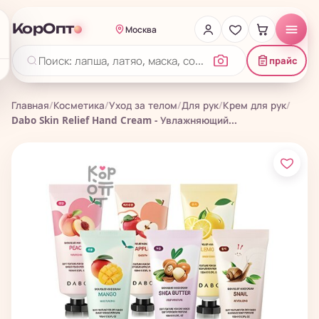
КорОпт
Москва
прайс
Главная
/
Косметика
/
Уход за телом
/
Для рук
/
Крем для рук
/
Dabo Skin Relief Hand Cream - Увлажняющий...