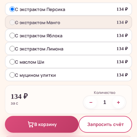
С экстрактом Персика
134
₽
С экстрактом Манго
134
₽
С экстрактом Яблока
134
₽
С экстрактом Лимона
134
₽
С маслом Ши
134
₽
С муцином улитки
134
₽
Количество
134
₽
−
+
за с
Запросить счёт
В корзину