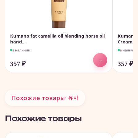
Kumano fat camellia oil blending horse oil
Kumano 
hand...
Cream - 
в наличии
в наличии
→
357
₽
357
₽
Похожие товары
· 유사
Похожие товары