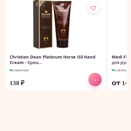
Christian Dean Platinum Horse Oil Hand
Medi Flo
Cream - Крем...
для рук с
в наличии
в наличии
→
138
₽
от 14