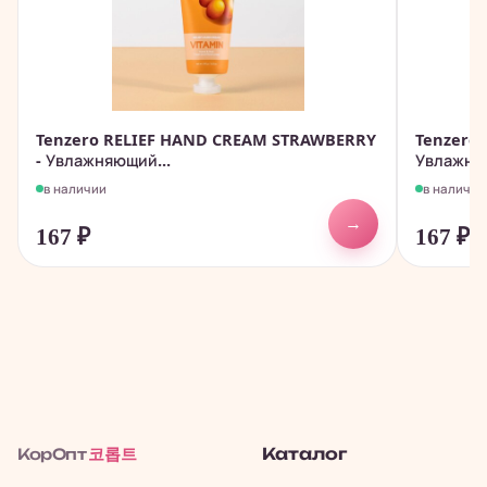
Tenzero RELIEF HAND CREAM STRAWBERRY
Tenzero
- Увлажняющий...
Увлажняю
в наличии
в наличии
→
167
₽
167
₽
코롭트
Каталог
КорОпт