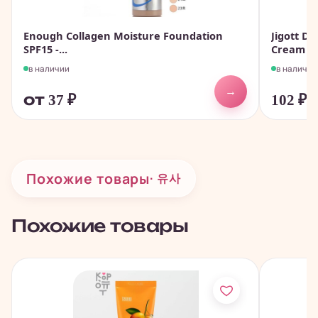
Enough Collagen Moisture Foundation
Jigott D
SPF15 -...
Cream SPF
в наличии
в наличии
→
от 37
₽
102
₽
Похожие товары
· 유사
Похожие товары