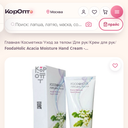
КорОпт
Москва
прайс
Главная
/
Косметика
/
Уход за телом
/
Для рук
/
Крем для рук
/
FoodaHolic Acacia Moisture Hand Cream -...