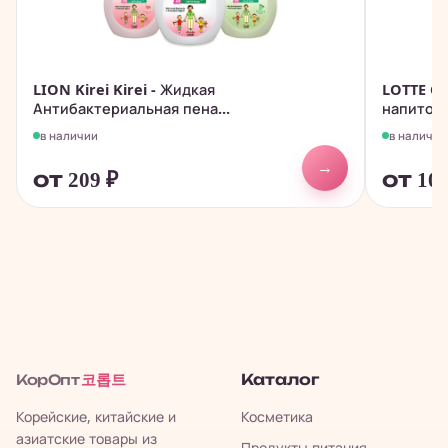
LION Kirei Kirei - Жидкая
LOTTE Ch
Антибактериальная пена...
напиток
в наличии
в наличии
→
от 209
₽
от 10
코롭트
Каталог
КорОпт
Корейские, китайские и
Косметика
азиатские товары из
Продукты питания