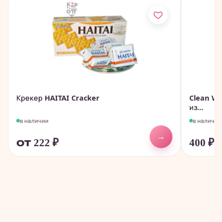
Крекер HAITAI Cracker
Clean Wr
из...
в наличии
в наличии
→
от 222
₽
400
₽