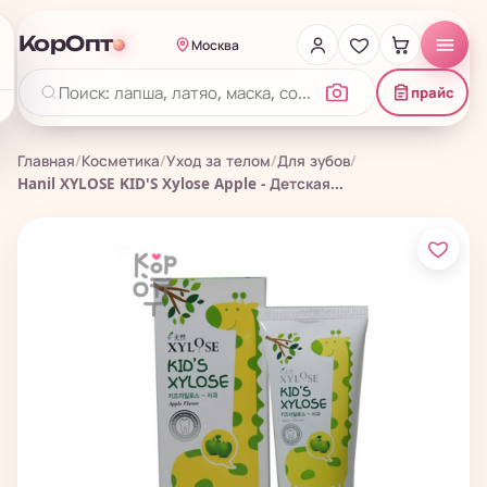
КорОпт
Москва
прайс
Главная
/
Косметика
/
Уход за телом
/
Для зубов
/
Hanil XYLOSE KID'S Xylose Apple - Детская...