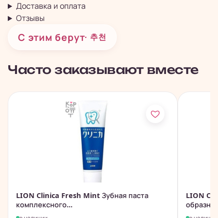
Доставка и оплата
Отзывы
С этим берут
· 추천
Часто заказывают вместе
LION Clinica Fresh Mint Зубная паста
LION Clin
комплексного...
образным
в наличии
в наличии