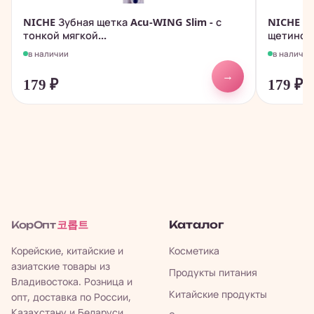
NICHE Зубная щетка Acu-WING Slim - с
NICHE Зу
тонкой мягкой...
щетиной 
в наличии
в наличии
→
179
₽
179
₽
코롭트
Каталог
КорОпт
Корейские, китайские и
Косметика
азиатские товары из
Продукты питания
Владивостока. Розница и
Китайские продукты
опт, доставка по России,
Казахстану и Беларуси.