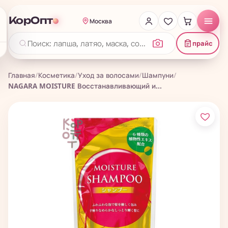
КорОпт
Москва
прайс
Главная
/
Косметика
/
Уход за волосами
/
Шампуни
/
NAGARA MOISTURE Восстанавливающий и...