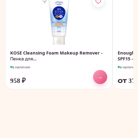
KOSE Cleansing Foam Makeup Remover -
Enough C
Пенка для...
SPF15 -...
в наличии
в наличии
→
958
₽
от 37