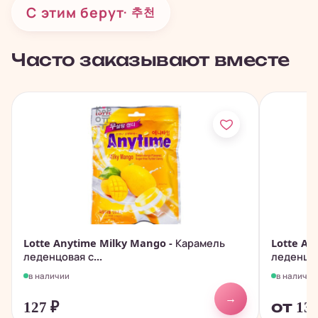
С этим берут
· 추천
Часто заказывают вместе
Lotte Anytime Milky Mango - Карамель
Lotte An
леденцовая с...
леденцов
в наличии
в наличии
→
127
₽
от 13