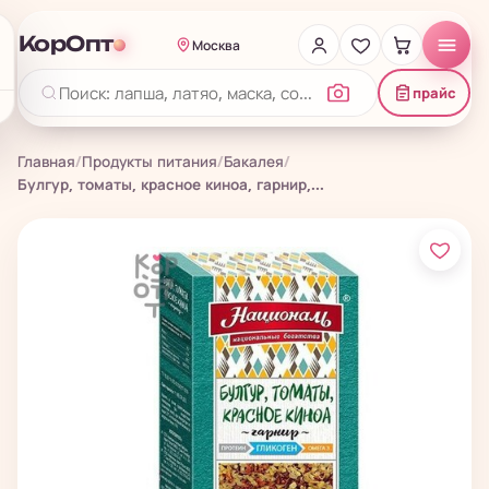
КорОпт
Москва
прайс
Главная
/
Продукты питания
/
Бакалея
/
Булгур, томаты, красное киноа, гарнир,...