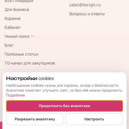
B2B Площадка
sales@koropt.ru
Для бизнеса
Вопросы и ответы
Корзина
Кабинет
Умный поиск ✨
Блог
Полезные статьи
TG-канал для закупщиков
КорОпт
Настройки cookies
Необходимые cookies нужны для корзины, входа и безопасности.
Аналитика помогает улучшать сайт, но без неё можно продолжить.
Подробнее
Продолжить без аналитики
© 2026 КорОпт. Корейские и китайские товары из Владивостока.
ИП Галицкая Мария Сергеевна · ИНН 253909697776 · ОГРНИП
Разрешить аналитику
Настроить
314254321800034
Публичная оферта
Условия возврата
Политика
Настройки cookies