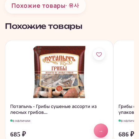
Похожие товары
· 유사
Похожие товары
Потапычъ - Грибы сушеные ассорти из
Грибы с
лесных грибов...
упаковке,
в наличии
в наличии
→
685
₽
686
₽