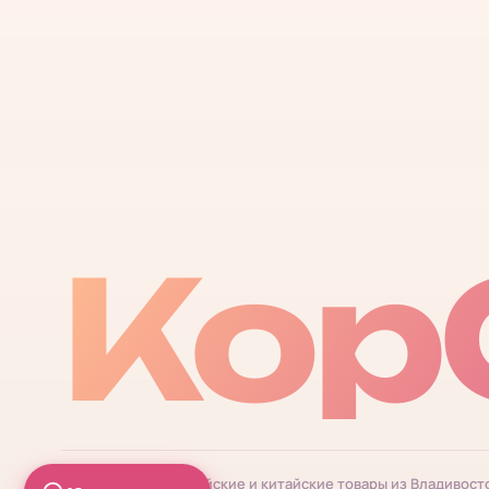
Кор
© 2026 КорОпт. Корейские и китайские товары из Владивост