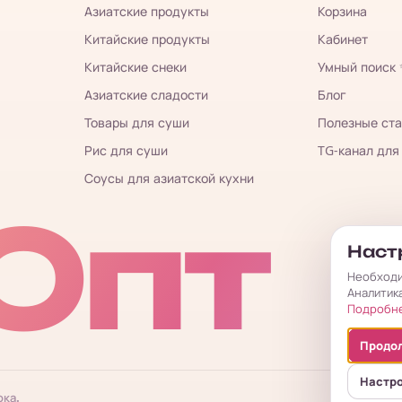
Азиатские продукты
Корзина
Китайские продукты
Кабинет
Китайские снеки
Умный поиск
Азиатские сладости
Блог
Товары для суши
Полезные ста
Рис для суши
TG-канал для
Соусы для азиатской кухни
Опт
Настр
Необходи
Аналитик
Подробн
Продол
Настр
ока.