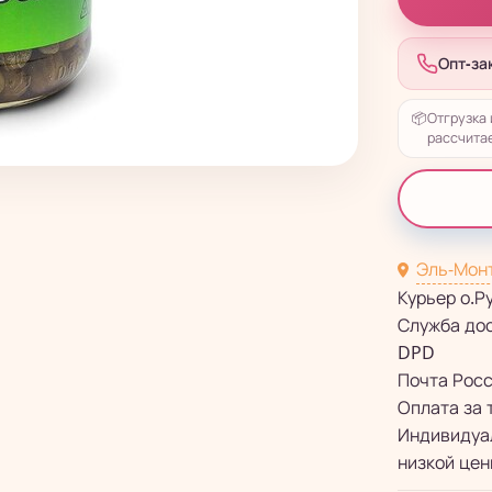
Опт-за
📦
Отгрузка 
рассчитае
Эль-Мон
Курьер о.Р
Служба до
DPD
Почта Рос
Оплата за 
Индивидуал
низкой цен