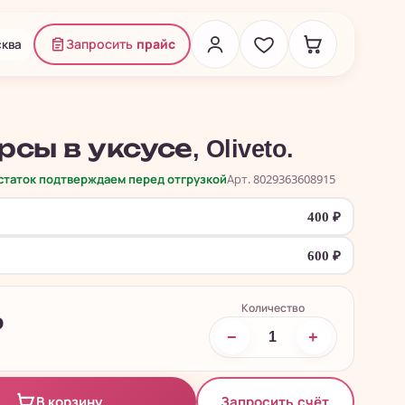
ква
Запросить
прайс
сы в уксусе, Oliveto.
остаток подтверждаем перед отгрузкой
Арт. 8029363608915
400
₽
600
₽
Количество
₽
−
+
Запросить счёт
В корзину