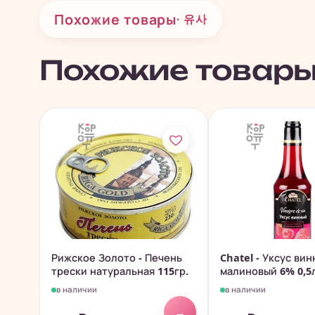
Похожие товары
· 유사
Похожие товар
Рижское Золото - Печень
Chatel - Уксус ви
трески натуральная 115гр.
малиновый 6% 0,5
в наличии
в наличии
→