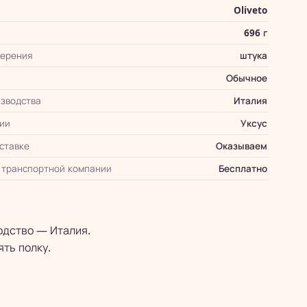
Oliveto
696 г
мерения
штука
Обычное
зводства
Италия
ии
Уксус
оставке
Оказываем
 транспортной компании
Бесплатно
водство — Италия.
ять полку.