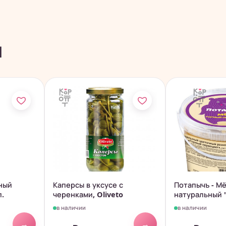
ы
нный
Каперсы в уксусе с
Потапычъ - М
л.
черенками, Oliveto
натуральный "
в наличии
в наличии
→
→