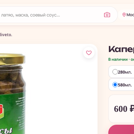
Мос
iveto.
Капер
В наличии · 
280мл.
580мл.
600