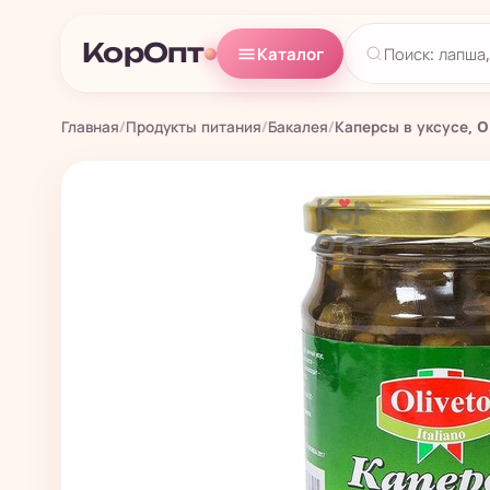
КорОпт
Каталог
Главная
/
Продукты питания
/
Бакалея
/
Каперсы в уксусе, Ol