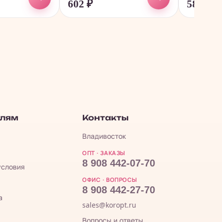
602
₽
589
₽
елям
Контакты
Владивосток
ОПТ · ЗАКАЗЫ
8 908 442-07-70
условия
ОФИС · ВОПРОСЫ
8 908 442-27-70
а
sales@koropt.ru
Вопросы и ответы