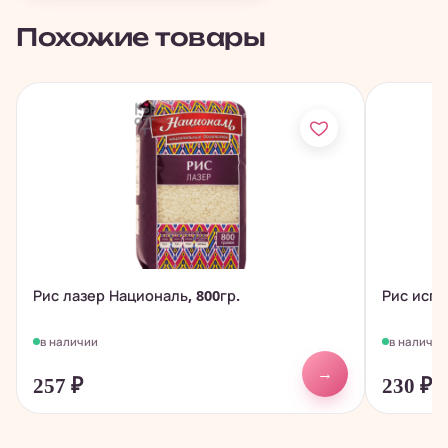
Похожие товары
Рис лазер Националь, 800гр.
Рис испа
в наличии
в наличии
→
257
₽
230
₽