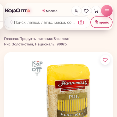
КорОпт
Москва
прайс
Главная
/
Продукты питания
/
Бакалея
/
Рис Золотистый, Националь, 900гр.