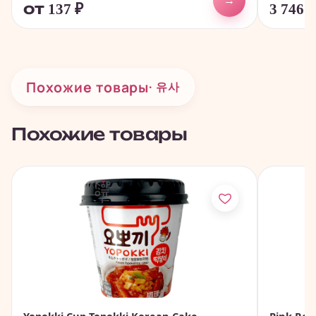
→
от 137
₽
3 746
Похожие товары
· 유사
Похожие товары
Yopokki Cup Topokki Korean Cake -
Pink Roc