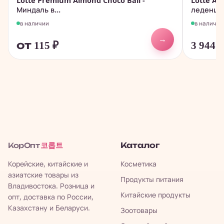
Lotte Premium Almond Choco Ball -
Lotte An
Миндаль в...
леденцов
в наличии
в наличии
→
от 115
₽
3 944
코롭트
Каталог
КорОпт
Корейские, китайские и
Косметика
азиатские товары из
Продукты питания
Владивостока. Розница и
Китайские продукты
опт, доставка по России,
Казахстану и Беларуси.
Зоотовары