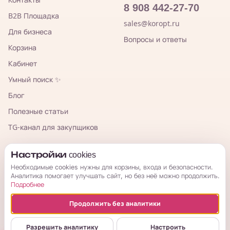
8 908 442-27-70
B2B Площадка
sales@koropt.ru
Для бизнеса
Вопросы и ответы
Корзина
Кабинет
Умный поиск ✨
Блог
Полезные статьи
TG-канал для закупщиков
КорОпт
Настройки cookies
Необходимые cookies нужны для корзины, входа и безопасности.
Аналитика помогает улучшать сайт, но без неё можно продолжить.
Подробнее
Продолжить без аналитики
© 2026 КорОпт. Корейские и китайские товары из Владивостока.
ИП Галицкая Мария Сергеевна · ИНН 253909697776 · ОГРНИП
Разрешить аналитику
Настроить
314254321800034