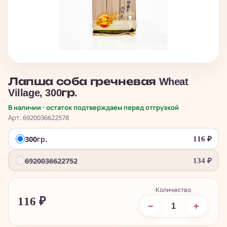
Лапша соба гречневая Wheat
Village, 300гр.
В наличии · остаток подтверждаем перед отгрузкой
Арт. 6920036622578
300гр.
116
₽
6920036622752
134
₽
Количество
116
₽
−
+