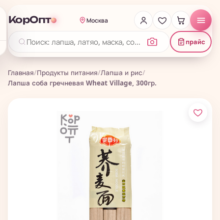
КорОпт
Москва
прайс
Главная
/
Продукты питания
/
Лапша и рис
/
Лапша соба гречневая Wheat Village, 300гр.