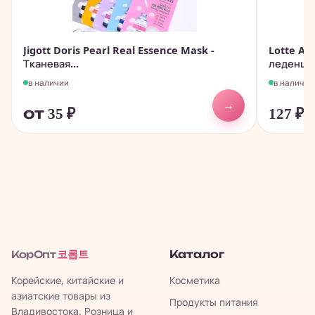
Jigott Doris Pearl Real Essence Mask -
Lotte An
Тканевая...
леденцов
в наличии
в наличии
→
от 35
₽
127
₽
코롭트
Каталог
КорОпт
Корейские, китайские и
Косметика
азиатские товары из
Продукты питания
Владивостока. Розница и