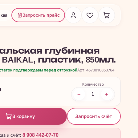
ква
Запросить
прайс
альская глубинная
BAIKAL, пластик, 850мл.
остаток подтверждаем перед отгрузкой
Арт. 4670010850764
Количество
₽
−
+
Запросить счёт
В корзину
каз и счёт:
8 908 442-07-70