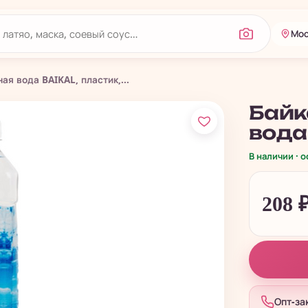
Мос
ая вода BAIKAL, пластик,...
Байк
вода 
В наличии · 
208
Опт-за