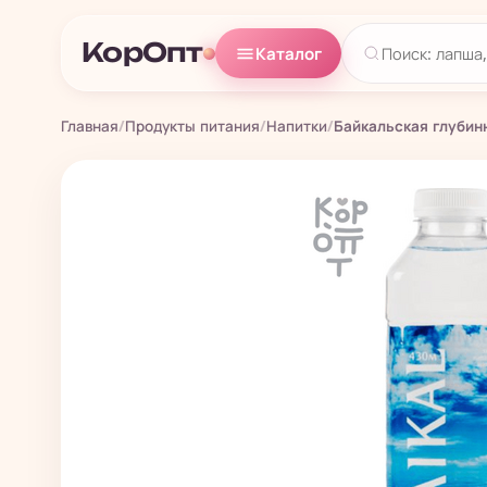
КорОпт
Каталог
Главная
/
Продукты питания
/
Напитки
/
Байкальская глубинн