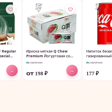
 Regular
Ириска мягкая Q Chew
Напиток беза
ecial...
Premium Йогуртовая со
газированный 
вкусом...
в наличии
в наличии
→
→
от 198
₽
177
₽