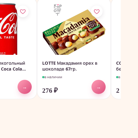
лкогольный
LOTTE Макадамия орех в
COFCO Pe
Coca Cola...
шоколаде 67гр.
безалког
газирован
в наличии
в наличии
→
→
276
₽
2 780
₽