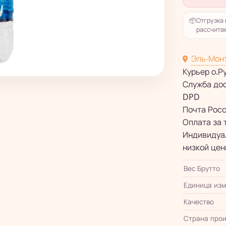
📦
Отгрузка 
рассчитае
Эль-Мон
Курьер о.Р
Служба до
DPD
Почта Рос
Оплата за 
Индивидуал
низкой цен
Вес Брутто
Единица из
Качество
Страна прои