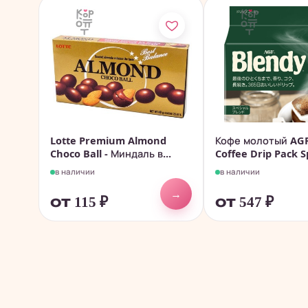
Lotte Premium Almond
Кофе молотый AGF
Choco Ball - Миндаль в...
Coffee Drip Pack Sp
в наличии
в наличии
→
от 115
₽
от 547
₽