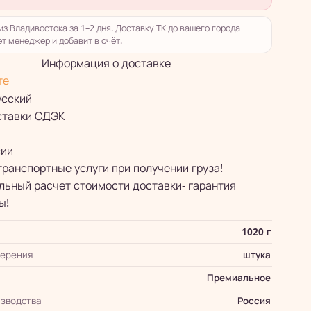
из Владивостока за 1–2 дня. Доставку ТК до вашего города
т менеджер и добавит в счёт.
Информация о доставке
те
усский
ставки СДЭК
сии
транспортные услуги при получении груза!
ьный расчет стоимости доставки- гарантия
ы!
1020 г
мерения
штука
Премиальное
зводства
Россия