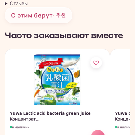
Отзывы
С этим берут
· 추천
Часто заказывают вместе
Yuwa Lactic acid bacteria green juice
Yuwa Cho
Концентрат...
Концентр
в наличии
в наличии