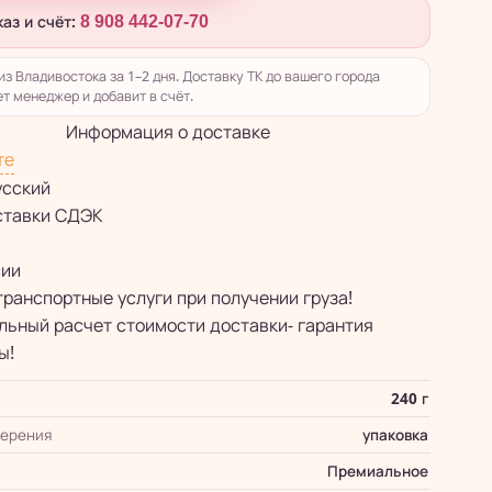
каз и счёт:
8 908 442-07-70
из Владивостока за 1–2 дня. Доставку ТК до вашего города
т менеджер и добавит в счёт.
Информация о доставке
те
усский
ставки СДЭК
сии
транспортные услуги при получении груза!
ьный расчет стоимости доставки- гарантия
ы!
240 г
мерения
упаковка
Премиальное