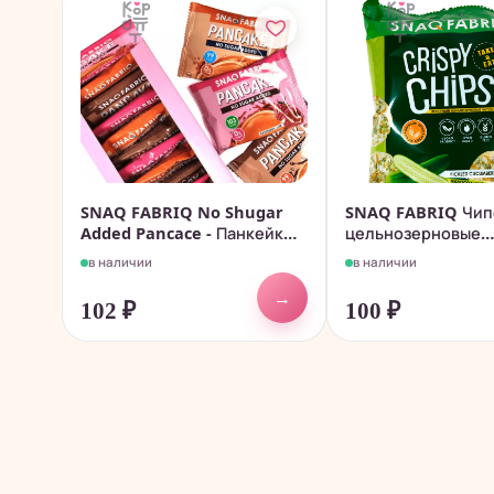
SNAQ FABRIQ No Shugar
SNAQ FABRIQ Чип
Added Pancace - Панкейк
цельнозерновые
(без...
низкокалорийные -
в наличии
в наличии
→
102
₽
100
₽