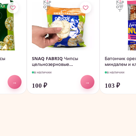
сы
SNAQ FABRIQ Чипсы
Батончик оре
цельнозерновые
миндалем и к
...
низкокалорийные -...
Everyday...
в наличии
в наличии
→
→
100
₽
103
₽