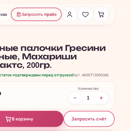
ква
Запросить
прайс
ные палочки Гресини
ные, Махариши
ктс, 200гр.
остаток подтверждаем перед отгрузкой
Арт. 4600713006366
Количество
₽
−
+
Запросить счёт
В корзину