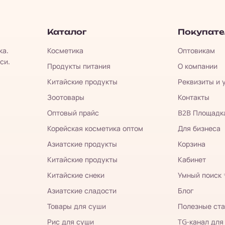
Каталог
Покупат
ка.
Косметика
Оптовикам
си.
Продукты питания
О компании
Китайские продукты
Реквизиты и 
Зоотовары
Контакты
Оптовый прайс
B2B Площадк
Корейская косметика оптом
Для бизнеса
Азиатские продукты
Корзина
Китайские продукты
Кабинет
Китайские снеки
Умный поиск
Азиатские сладости
Блог
Товары для суши
Полезные ста
Рис для суши
TG-канал для