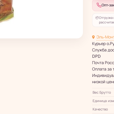
Опт-за
📦
Отгрузка 
рассчитае
Эль-Мон
Курьер о.Р
Служба до
DPD
Почта Рос
Оплата за 
Индивидуал
низкой цен
Вес Брутто
Единица из
Качество