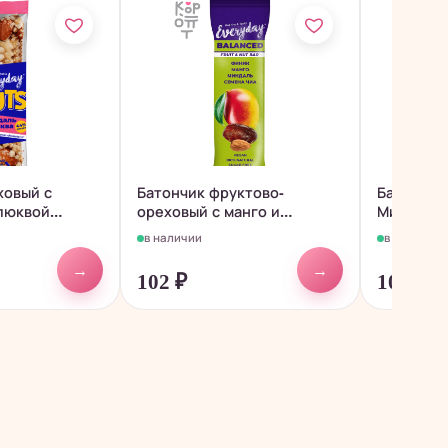
ховый с
Батончик фруктово-
Батончик
люквой
ореховый с манго и
Миндаль-
семенами чиа...
карамель,.
в наличии
в наличии
→
→
102
₽
103
₽