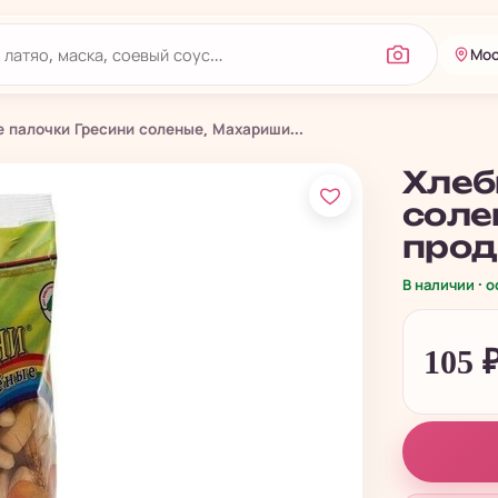
Мос
 палочки Гресини соленые, Махариши...
Хлеб
соле
прода
В наличии · 
105