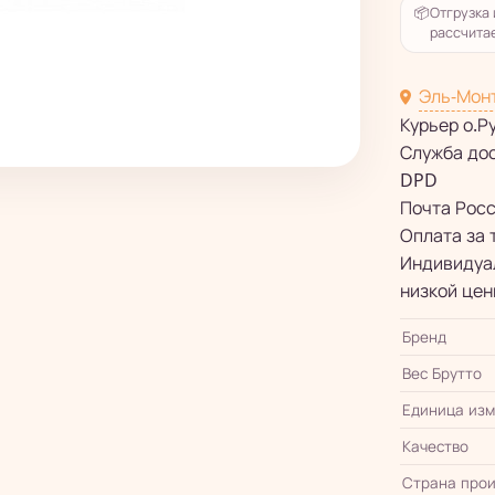
📦
Отгрузка 
рассчитае
Эль-Мон
Курьер о.Р
Служба до
DPD
Почта Рос
Оплата за 
Индивидуал
низкой цен
Бренд
Вес Брутто
Единица из
Качество
Страна прои