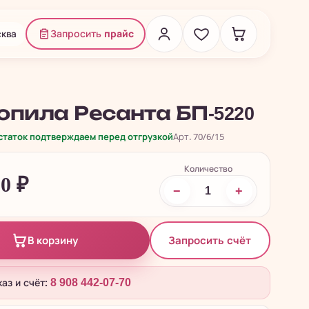
ква
Запросить
прайс
опила Ресанта БП-5220
остаток подтверждаем перед отгрузкой
Арт. 70/6/15
Количество
90
₽
−
+
Запросить счёт
В корзину
каз и счёт:
8 908 442-07-70