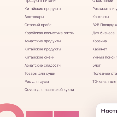
Продукты питания
О компании
Китайские продукты
Реквизиты и 
Зоотовары
Контакты
Оптовый прайс
B2B Площадк
Корейская косметика оптом
Для бизнеса
Азиатские продукты
Корзина
Китайские продукты
Кабинет
Китайские снеки
Умный поиск
Азиатские сладости
Блог
Товары для суши
Полезные ста
Рис для суши
TG-канал для
Соусы для азиатской кухни
Настр