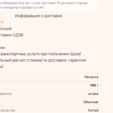
из Владивостока за 1–2 дня. Доставку ТК до вашего города
т менеджер и добавит в счёт.
Информация о доставке
те
усский
ставки СДЭК
сии
транспортные услуги при получении груза!
ьный расчет стоимости доставки- гарантия
ы!
Ресанта
100 г
мерения
штука
Обычное
зводства
Китай