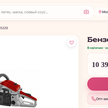
Мос
-5220
Бенз
В наличии · 
10 3
Опт-за