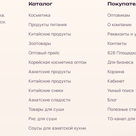
Каталог
Покупат
ка.
Косметика
Оптовикам
си.
Продукты питания
О компании
Китайские продукты
Реквизиты и 
Зоотовары
Контакты
Оптовый прайс
B2B Площадк
Корейская косметика оптом
Для бизнеса
Азиатские продукты
Корзина
Китайские продукты
Кабинет
Китайские снеки
Умный поиск
Азиатские сладости
Блог
Товары для суши
Полезные ста
Рис для суши
TG-канал для
Соусы для азиатской кухни