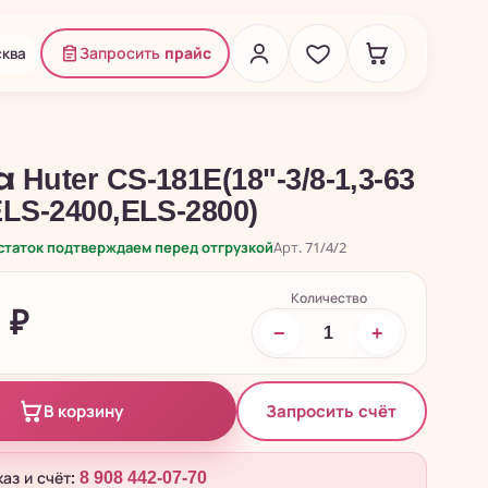
ква
Запросить
прайс
uter CS-181E(18"-3/8-1,3-63
LS-2400,ELS-2800)
остаток подтверждаем перед отгрузкой
Арт. 71/4/2
Количество
8
₽
−
+
Запросить счёт
В корзину
каз и счёт:
8 908 442-07-70