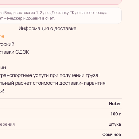
из Владивостока за 1–2 дня. Доставку ТК до вашего города
т менеджер и добавит в счёт.
Информация о доставке
те
усский
ставки СДЭК
сии
транспортные услуги при получении груза!
ьный расчет стоимости доставки- гарантия
ы!
Huter
100 г
мерения
штука
Обычное