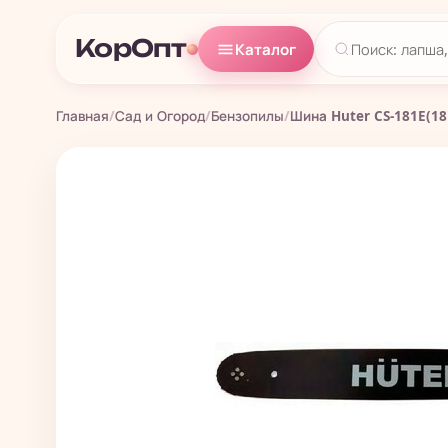
КорОпт
Каталог
Главная
/
Сад и Огород
/
Бензопилы
/
Шина Huter CS-181E(18"-