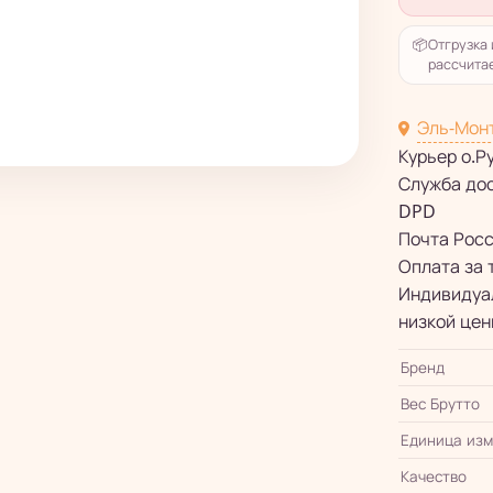
📦
Отгрузка 
рассчитае
Эль-Мон
Курьер о.Р
Служба до
DPD
Почта Рос
Оплата за 
Индивидуал
низкой цен
Бренд
Вес Брутто
Единица из
Качество