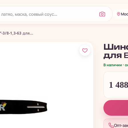
Мос
3/8-1,3-63 для...
Шина H
для E
В наличии · 
1 48
Опт-за