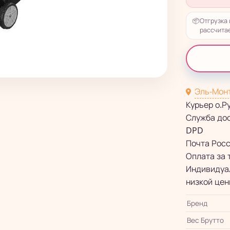
📦
Отгрузка 
рассчитае
Эль-Мон
Курьер о.Р
Служба до
DPD
Почта Рос
Оплата за 
Индивидуал
низкой цен
Бренд
Вес Брутто