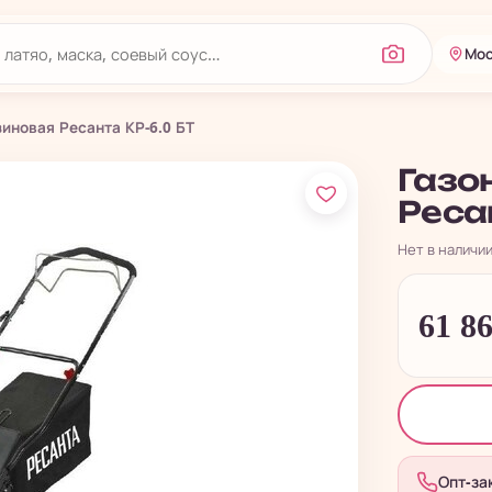
Мос
зиновая Ресанта КР-6.0 БТ
Газо
Ресан
Нет в наличи
61 8
Опт-за