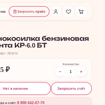
ква
Запросить
прайс
нокосилка бензиновая
та КР-6.0 БТ
и
Арт. 70/3/13
Количество
65
₽
−
+
Запросить счёт
Нет в наличии
каз и счёт:
8 908 442-07-70