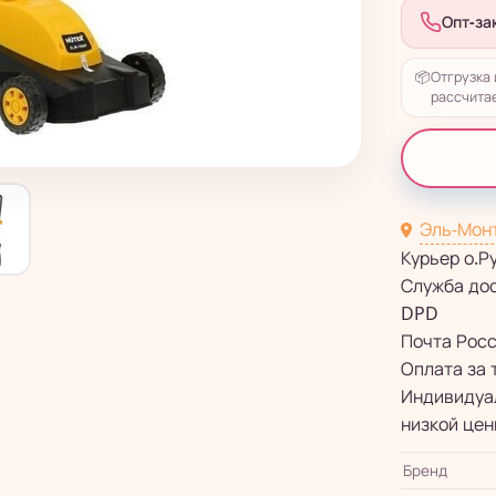
Опт-за
📦
Отгрузка 
рассчитае
Эль-Мон
Курьер о.Р
Служба до
DPD
Почта Рос
Оплата за 
Индивидуал
низкой цен
Бренд