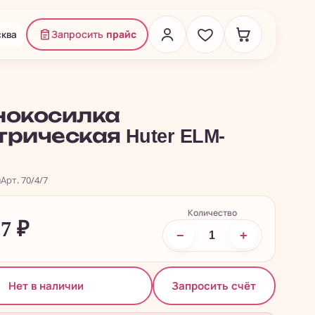
ква
Запросить
прайс
нокосилка
рическая Huter ELM-
и
Арт. 70/4/7
Количество
27
₽
−
+
Запросить счёт
Нет в наличии