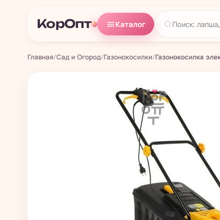
КорОпт
Каталог
Главная
/
Сад и Огород
/
Газонокосилки
/
Газонокосилка эле