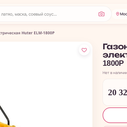
Мос
ктрическая Huter ELM-1800P
Газо
элект
1800P
Нет в наличи
20 3