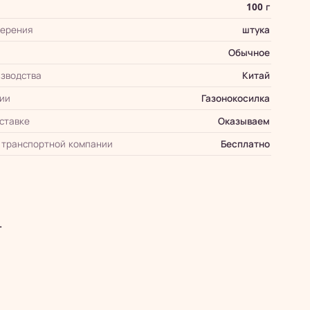
100 г
мерения
штука
Обычное
зводства
Китай
ии
Газонокосилка
оставке
Оказываем
 транспортной компании
Бесплатно
.