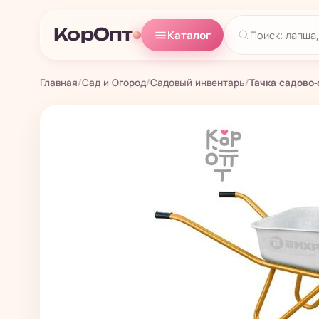
КорОпт
Каталог
Главная
/
Сад и Огород
/
Садовый инвентарь
/
Тачка садово-