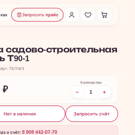
ква
Запросить
прайс
а садово-строительная
 Т90-1
и
Арт. 73/7/4/3
Количество
1
₽
−
+
Запросить счёт
Нет в наличии
каз и счёт:
8 908 442-07-70