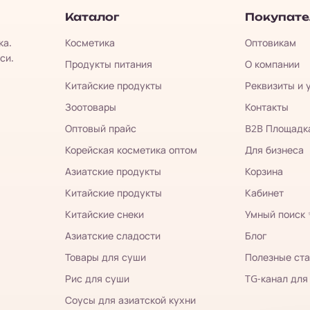
Каталог
Покупат
ка.
Косметика
Оптовикам
си.
Продукты питания
О компании
Китайские продукты
Реквизиты и 
Зоотовары
Контакты
Оптовый прайс
B2B Площадк
Корейская косметика оптом
Для бизнеса
Азиатские продукты
Корзина
Китайские продукты
Кабинет
Китайские снеки
Умный поиск
Азиатские сладости
Блог
Товары для суши
Полезные ста
Рис для суши
TG-канал для
Соусы для азиатской кухни