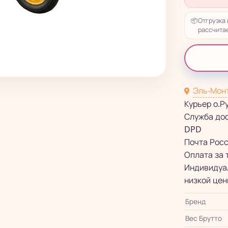
📦
Отгрузка 
рассчитае
Эль-Мон
Курьер о.Р
Служба до
DPD
Почта Рос
Оплата за 
Индивидуал
низкой цен
Бренд
Вес Брутто