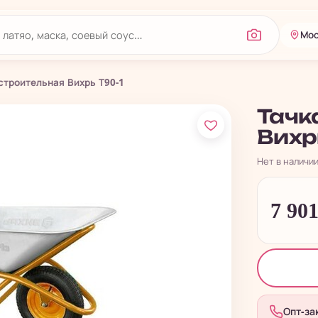
Мос
строительная Вихрь Т90-1
Тачк
Вихрь
Нет в наличи
7 90
Опт-за