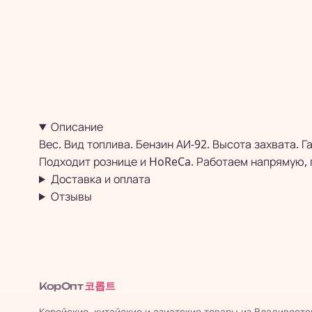
Описание
Вес. Вид топлива. Бензин АИ-92. Высота захвата. Г
Подходит рознице и HoReCa. Работаем напрямую, 
Доставка и оплата
Отзывы
코롭트
КорОпт
Корейские, китайские и азиатские товары из Владивосто