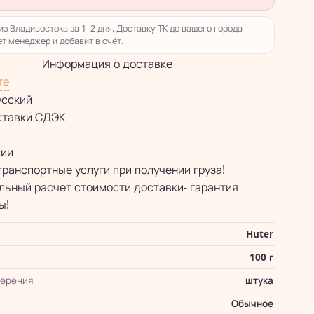
из Владивостока за 1–2 дня. Доставку ТК до вашего города
т менеджер и добавит в счёт.
Информация о доставке
те
усский
ставки СДЭК
сии
транспортные услуги при получении груза!
ьный расчет стоимости доставки- гарантия
ы!
Huter
100 г
мерения
штука
Обычное