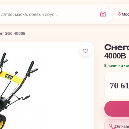
Мос
er SGC 4000B
Снег
4000B
В наличии · 
70 6
Опт-за