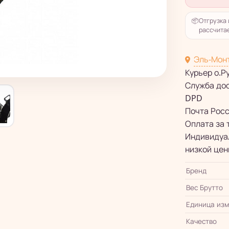
📦
Отгрузка 
рассчитае
Эль-Мон
Курьер о.Р
Служба до
DPD
Почта Рос
Оплата за 
Индивидуал
низкой цен
Бренд
Вес Брутто
Единица из
Качество