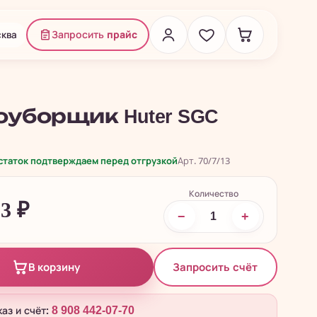
ква
Запросить
прайс
оуборщик Huter SGC
остаток подтверждаем перед отгрузкой
Арт. 70/7/13
Количество
13
₽
−
+
Запросить счёт
В корзину
каз и счёт:
8 908 442-07-70