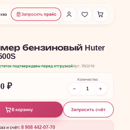
ква
Запросить
прайс
мер бензиновый Huter
500S
остаток подтверждаем перед отгрузкой
Арт. 70/2/10
Количество
90
₽
−
+
Запросить счёт
В корзину
каз и счёт:
8 908 442-07-70