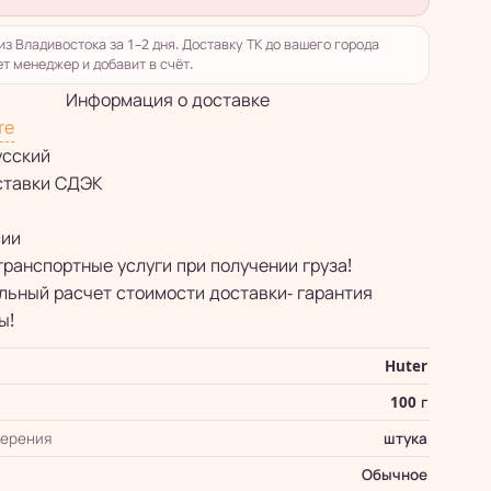
из Владивостока за 1–2 дня. Доставку ТК до вашего города
т менеджер и добавит в счёт.
Информация о доставке
те
усский
ставки СДЭК
сии
транспортные услуги при получении груза!
ьный расчет стоимости доставки- гарантия
ы!
Huter
100 г
мерения
штука
Обычное