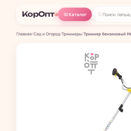
КорОпт
Каталог
Главная
/
Сад и Огород
/
Триммеры
/
Триммер бензиновый Hu