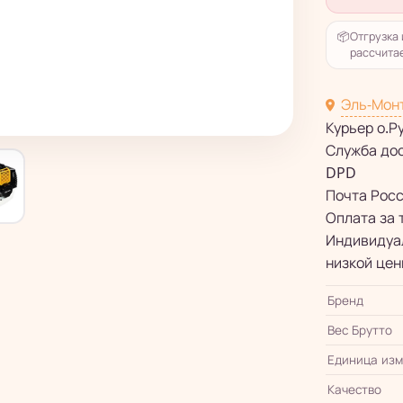
📦
Отгрузка 
рассчитае
Эль-Мон
Курьер о.Р
Служба до
DPD
Почта Рос
Оплата за 
Индивидуал
низкой цен
Бренд
Вес Брутто
Единица из
Качество