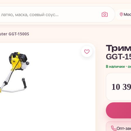
Мос
ter GGT-1500S
Трим
GGT-1
В наличии · 
10 3
Опт-за