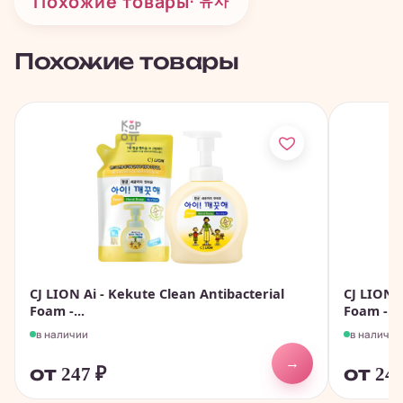
Похожие товары
· 유사
Похожие товары
CJ LION Ai - Kekute Clean Antibacterial
CJ LION A
Foam -...
Foam -...
в наличии
в наличии
→
от 247
₽
от 24