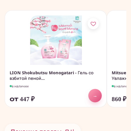
LION Shokubutsu Monogatari - Гель со
Mitsuei 
взбитой пеной...
Увлажняю
в наличии
в наличии
→
от 447
₽
860
₽