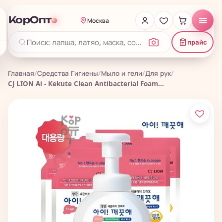
КорОпт
Москва
прайс
Главная
/
Средства Гигиены
/
Мыло и гели
/
Для рук
/
CJ LION Ai - Kekute Clean Antibacterial Foam...