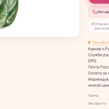
Опт-за
📦
Отгрузка 
рассчитае
Эль-Мон
Курьер о.Р
Служба до
DPD
Почта Рос
Оплата за 
Индивидуал
низкой цен
Бренд
Вес Брутто