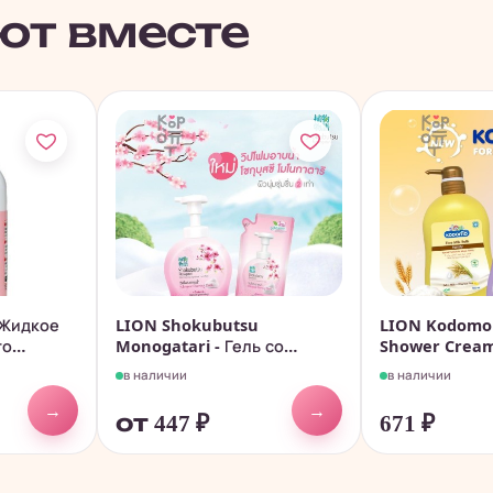
ют вместе
 Жидкое
LION Shokubutsu
LION Kodomo 
го
Monogatari - Гель со
Shower Cream
взбитой пеной...
для...
в наличии
в наличии
→
→
от 447
₽
671
₽