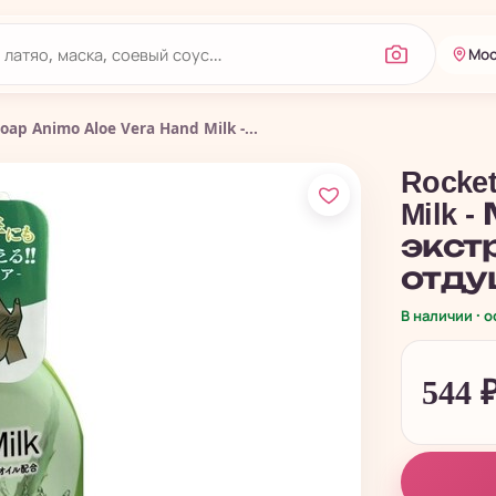
Мос
oap Animo Aloe Vera Hand Milk -...
Rocket
Milk 
экст
отду
В наличии · 
544