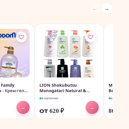
←
→
Family
LION Shokubutsu
Mitsuei 
 - Крем-гель
Monogatari Natural &
Body Soap
Healthy...
в наличии
в наличии
→
→
от 620
₽
860
₽