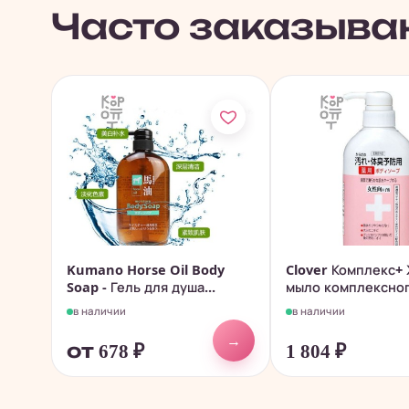
Часто заказыва
Kumano Horse Oil Body
Clover Комплекс+
Soap - Гель для душа...
мыло комплексно
действия...
в наличии
в наличии
→
от 678
₽
1 804
₽