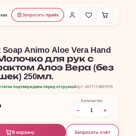
ква
Запросить
прайс
 Soap Animo Aloe Vera Hand
- Молочко для рук с
рактом Алоэ Вера (без
шек) 250мл.
остаток подтверждаем перед отгрузкой
Арт. 4571113807979
Количество
₽
−
+
Запросить счёт
В корзину