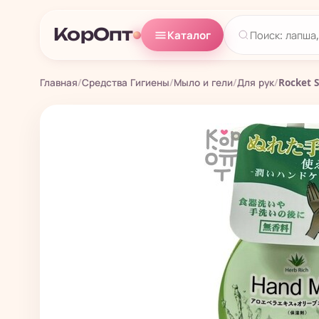
КорОпт
Каталог
Главная
/
Средства Гигиены
/
Мыло и гели
/
Для рук
/
Rocket S