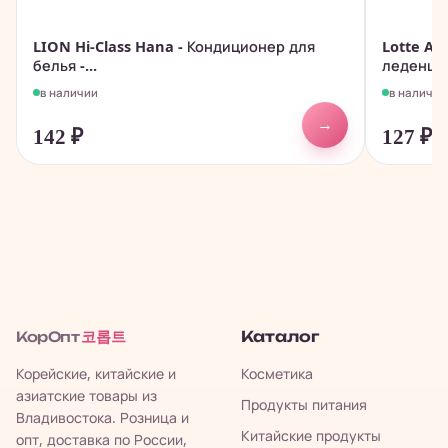
LION Hi-Class Hana - Кондиционер для
Lotte An
белья -...
леденцов
в наличии
в наличии
→
142
₽
127
₽
코롭트
Каталог
КорОпт
Корейские, китайские и
Косметика
азиатские товары из
Продукты питания
Владивостока. Розница и
Китайские продукты
опт, доставка по России,