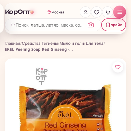
КорОпт
Москва
прайс
Главная
/
Средства Гигиены
/
Мыло и гели
/
Для тела
/
EKEL Peeling Soap Red Ginseng -...